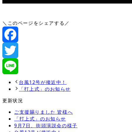
＼このページをシェアする／
Facebook
Twitter
Line
台風12号が接近中！
「打上式」のお知らせ
更新状況
ご支援賜りました 皆様へ
「打上式」のお知らせ
9月7日、街頭演説会の様子